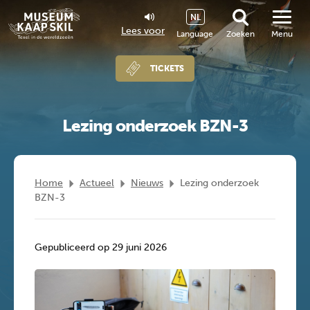
NL
Lees voor
Language
Zoeken
Menu
TICKETS
Lezing onderzoek BZN-3
Home
Actueel
Nieuws
Lezing onderzoek
BZN-3
Gepubliceerd op 29 juni 2026