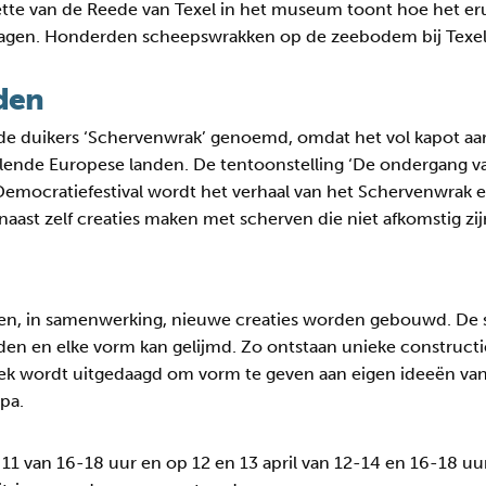
te van de Reede van Texel in het museum toont hoe het erui
lagen. Honderden scheepswrakken op de zeebodem bij Texel h
nden
de duikers ‘Schervenwrak’ genoemd, omdat het vol kapot aar
illende Europese landen. De tentoonstelling ‘De ondergang 
t Democratiefestival wordt het verhaal van het Schervenwrak
aast zelf creaties maken met scherven die niet afkomstig zi
rven, in samenwerking, nieuwe creaties worden gebouwd. De 
 en elke vorm kan gelijmd. Zo ontstaan unieke constructi
liek wordt uitgedaagd om vorm te geven aan eigen ideeën va
pa.
 11 van 16-18 uur en op 12 en 13 april van 12-14 en 16-18 uu