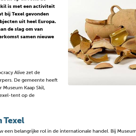
l is met een activiteit
t bij Texel gevonden
jecten uit heel Europa.
aan de slag om van
 herkomst samen nieuwe
racy Alive zet de
rpers. De gemeente heeft
er Museum Kaap Skil,
Texel-tent op de
n Texel
w een belangrijke rol in de internationale handel. Bij Muse