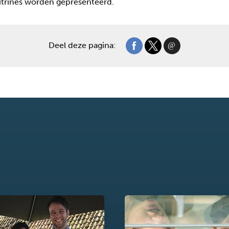
vitrines worden gepresenteerd.
Deel deze pagina: