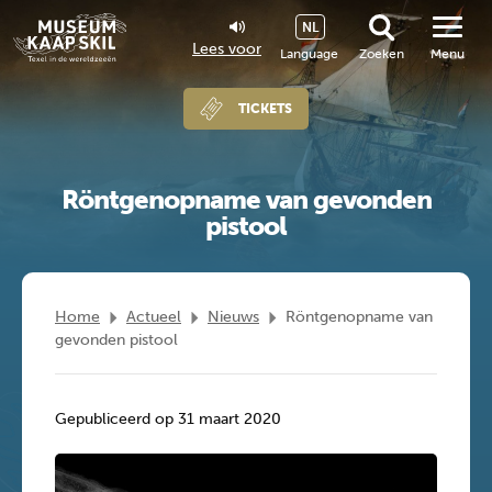
NL
Lees voor
Language
Zoeken
Menu
TICKETS
Röntgenopname van gevonden
pistool
Home
Actueel
Nieuws
Röntgenopname van
gevonden pistool
Gepubliceerd op 31 maart 2020