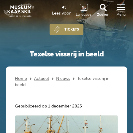
NL
Lees voor
Language
Zoeken
Menu
TICKETS
Texelse visserij in beeld
Home
Actueel
Nieuws
Texelse visserij in
beeld
Gepubliceerd op 1 december 2025