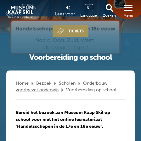
NL
Lees voor
Language
Zoeken
Menu
TICKETS
Voorbereiding op school
Home
Bezoek
Scholen
Onderbouw
voortgezet onderwijs
Voorbereiding op school
Bereid het bezoek aan Museum Kaap Skil op
school voor met het online lesmateriaal
‘Handelsschepen in de 17e en 18e eeuw’.