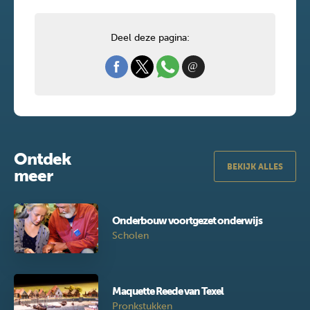
Deel deze pagina:
Ontdek
BEKIJK ALLES
meer
Onderbouw voortgezet onderwijs
Scholen
Maquette Reede van Texel
Pronkstukken