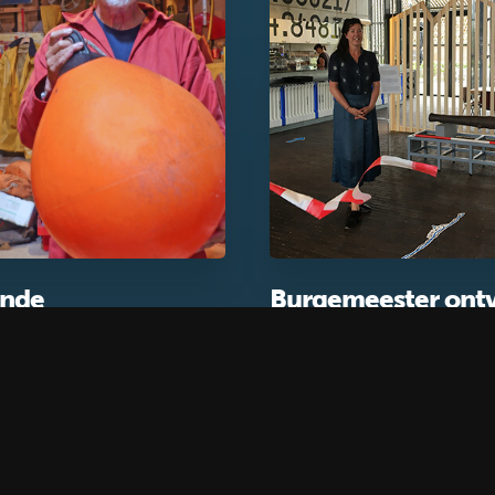
nde
Burgemeester ont
verhalen
eerste bezoekers
Kaap Skil
 voortgezet onderwijs
Nieuws