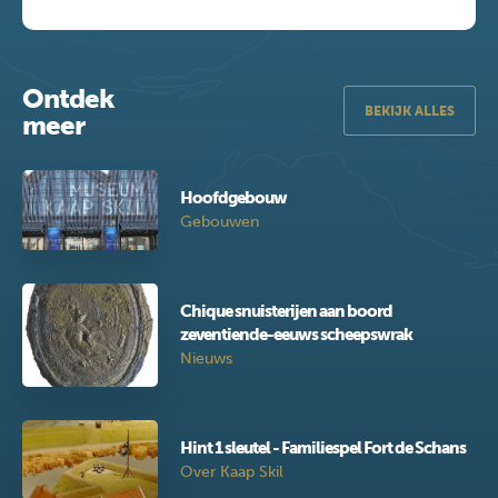
Ontdek
BEKIJK ALLES
meer
Hoofdgebouw
Gebouwen
Chique snuisterijen aan boord
zeventiende-eeuws scheepswrak
Nieuws
Hint 1 sleutel - Familiespel Fort de Schans
Over Kaap Skil