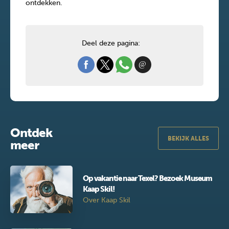
ontdekken.
Deel deze pagina:
Ontdek
BEKIJK ALLES
meer
Op vakantie naar Texel? Bezoek Museum
Kaap Skil!
Over Kaap Skil