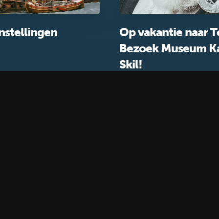
nstellingen
Op vakantie naar T
Bezoek Museum K
Skil!
Over Kaap Skil
Volg ons