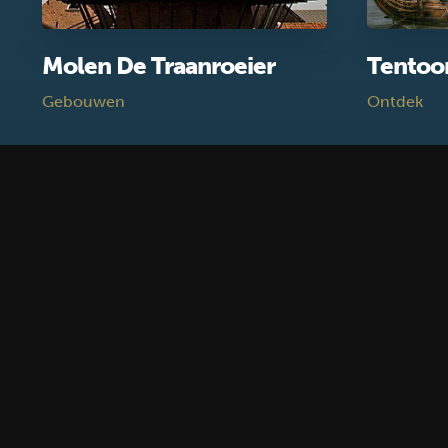
Molen De Traanroeier
Tentoo
Gebouwen
Ontdek
Blijf op de hoogte
Schrijf je in voor de nieuwsbrief