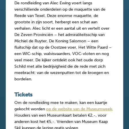
De rondleiding van Alec Ewing voert langs
verschillende onderdelen op de maquette van de
Reede van Texel. Deze enorme maquette, de
grootste in zijn soort, herbergt een schat aan
verhalen. Alec licht er een aantal uit en vertelt over
De Zeven Provinciën – het admiraliteitsschip van
Michiel de Ruyter, De Koning Salomon – een
fluitschip dat op de Oostzee voer, Het Witte Paard –
een WIC-schip, walvisvaarders, VOC-vloten en nog
veel meer. De kijker ontdekt ook het oude dorp
Schild met alle bedrijvigheid die de rede met zich
meebracht: van de wezenputten tot de kroegen en
bordelen.
Tickets
Om de rondleiding mee te maken, kan een kaartje
gekocht worden
op de website van de Museumweek
.
Houders van een Museumkaart betalen €2,-, voor
anderen kost het €5,-. Vrienden van Museum Kaap
Skil kunnen de lezing gratis volgen.