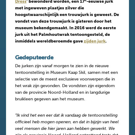
e
Dress
’ bewonderd worden, een 17
-eeuwse jurk
met ingeweven plaatjes zilver die
hoogstwaarschijnlijk een trouwjurk is geweest. De
vondst van deze trouwjurk is gisteren door het
museum bekendgemaakt. In 2016 werd de eerste
jurk uit het Palmhoutwrak tentoongesteld, de
inmiddels wereldberoemde gave
zijden jurk
.
Gedeputeerde
De jurken zijn vanaf morgen te zien in de nieuwe
tentoonstelling in Museum Kaap Skil, samen met een
selectie van de meest exclusieve voorwerpen die in
het wrak zijn gevonden. De vondsten zijn eigendom
van de provincie Noord-Holland en in langdurige
bruikleen gegeven aan het museum.
“Ik vind het een eer dat ik vandaag de tentoonstelling
officieel heb mogen openen, en dat in bijzijn van heel
veel mensen die hier jaren aan hebben gewerkt. We