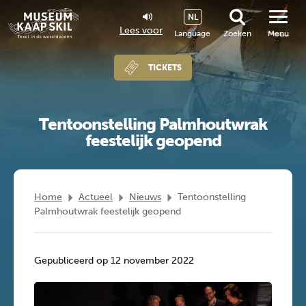
NL
Lees voor
Language
Zoeken
Menu
TICKETS
Tentoonstelling Palmhoutwrak
feestelijk geopend
Home
Actueel
Nieuws
Tentoonstelling
Palmhoutwrak feestelijk geopend
Gepubliceerd op 12 november 2022