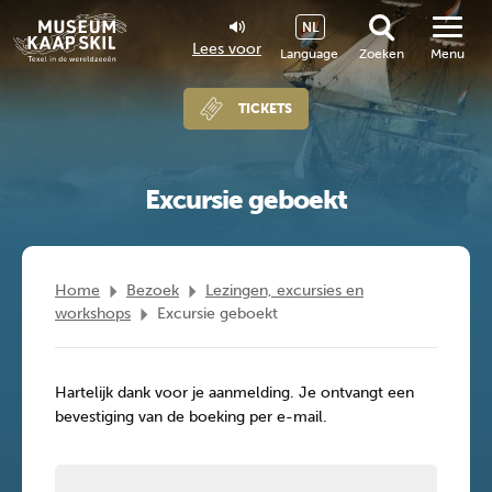
NL
Lees voor
Language
Zoeken
Menu
TICKETS
Excursie geboekt
Home
Bezoek
Lezingen, excursies en
workshops
Excursie geboekt
Hartelijk dank voor je aanmelding. Je ontvangt een
bevestiging van de boeking per e-mail.