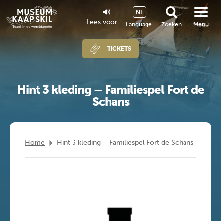
NL
Lees voor
Language
Zoeken
Menu
TICKETS
Hint 3 kleding – Familiespel Fort de
Schans
Home
Hint 3 kleding – Familiespel Fort de Schans