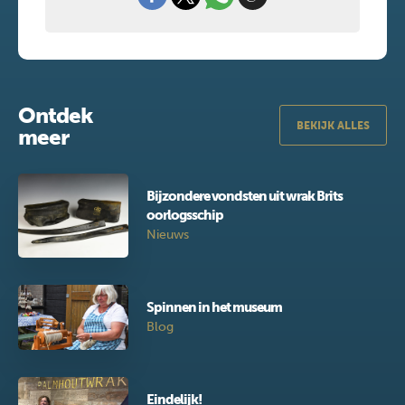
Ontdek
BEKIJK ALLES
meer
Bijzondere vondsten uit wrak Brits
oorlogsschip
Nieuws
Spinnen in het museum
Blog
Eindelijk!