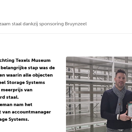
aam staal dankzij sponsoring Bruynzeel
ichting Texels Museum
 belangrijke stap was de
ten waarin alle objecten
eel Storage Systems
 meerprijs van
d staal.
neman nam het
gst van accountmanager
age Systems.