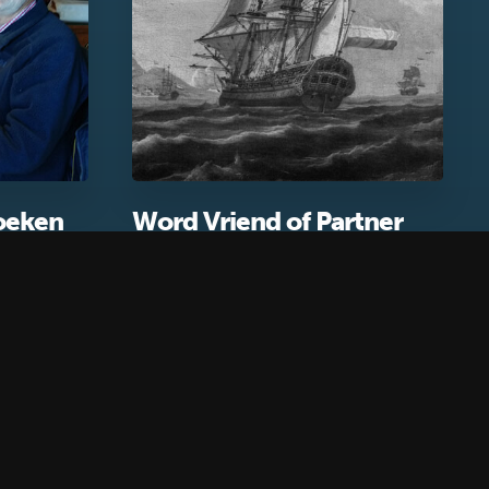
zoeken
Word Vriend of Partner
van Museum Kaap Skil
Over Kaap Skil