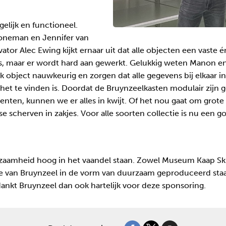
gelijk en functioneel.
neman en Jennifer van
vator Alec Ewing kijkt ernaar uit dat alle objecten een vaste é
, maar er wordt hard aan gewerkt. Gelukkig weten Manon en
k object nauwkeurig en zorgen dat alle gegevens bij elkaar 
het te vinden is. Doordat de Bruynzeelkasten modulair zijn 
en, kunnen we er alles in kwijt. Of het nou gaat om grot
sse scherven in zakjes. Voor alle soorten collectie is nu een
zaamheid hoog in het vaandel staan. Zowel Museum Kaap Skil
 van Bruynzeel in de vorm van duurzaam geproduceerd staal 
dankt Bruynzeel dan ook hartelijk voor deze sponsoring.