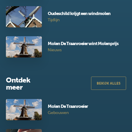
Oudeschild krijgt een windmolen
Tijdlijn
Molen De Traanroeier wint Molenprijs
Nieuws
Ontdek
BEKIJK ALLES
meer
Molen De Traanroeier
Gebouwen