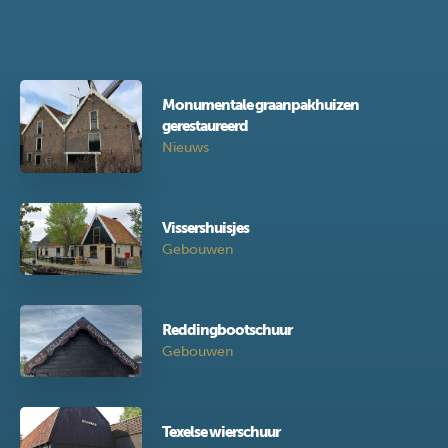
Monumentale graanpakhuizen
gerestaureerd
Nieuws
Vissershuisjes
Gebouwen
Reddingbootschuur
Gebouwen
Texelse wierschuur